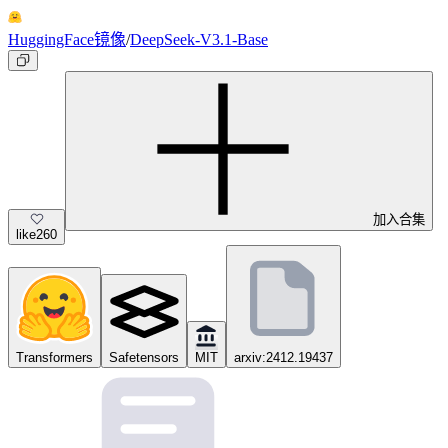
HuggingFace镜像
/
DeepSeek-V3.1-Base
加入合集
like
260
Transformers
Safetensors
MIT
arxiv:2412.19437